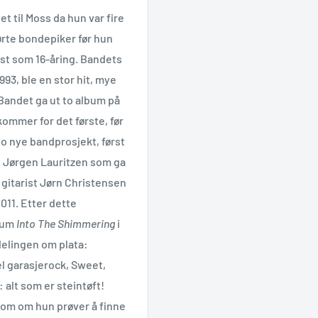
tet til Moss da hun var fire
ørte bondepiker før hun
st som 16-åring. Bandets
993, ble en stor hit, mye
andet ga ut to album på
ommer for det første, før
o nye bandprosjekt, først
 Jørgen Lauritzen som ga
 gitarist Jørn Christensen
2011. Etter dette
lbum
Into The Shimmering
i
delingen om plata:
el garasjerock, Sweet,
alt som er steintøft!
 som om hun prøver å finne