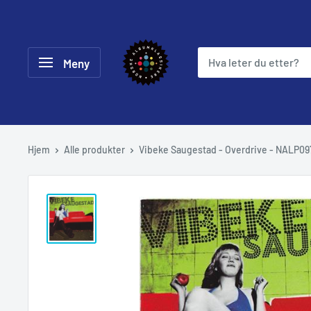
Hopp
til
Norske
innholdet
Meny
Albumklassikere
Hjem
Alle produkter
Vibeke Saugestad - Overdrive - NALP09