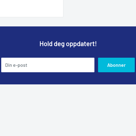
Hold deg oppdatert!
Din e-post
Abonner