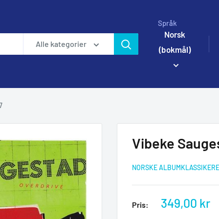
Språk
Norsk
Alle kategorier
(bokmål)
7
Vibeke Sauges
NORSKE ALBUMKLASSIKER
Salgspris
349,00 kr
Pris: