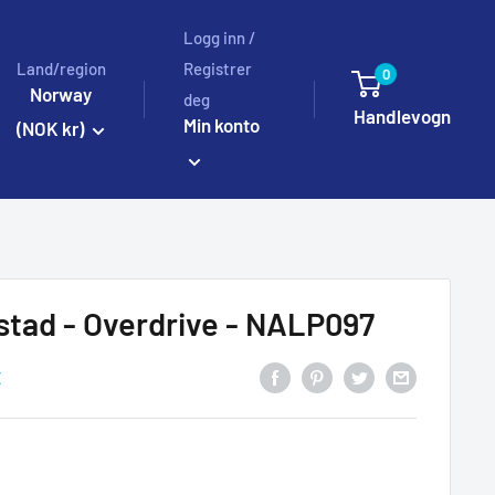
Logg inn /
Land/region
Registrer
0
Norway
deg
Handlevogn
Min konto
(NOK kr)
tad - Overdrive - NALP097
E