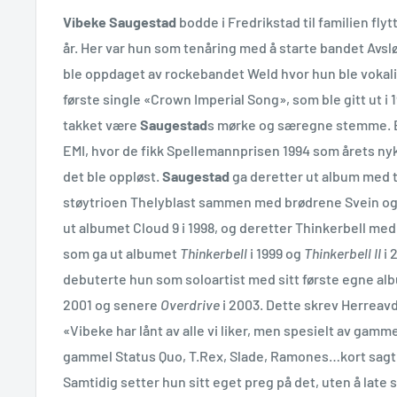
Vibeke Saugestad
bodde i Fredrikstad til familien flyt
år. Her var hun som tenåring med å starte bandet Avsl
ble oppdaget av rockebandet Weld hvor hun ble vokali
første single «Crown Imperial Song», som ble gitt ut i 1
takket være
Saugestad
s mørke og særegne stemme. B
EMI, hvor de fikk Spellemannprisen 1994 som årets nyk
det ble oppløst.
Saugestad
ga deretter ut album med t
støytrioen Thelyblast sammen med brødrene Svein og
ut albumet Cloud 9 i 1998, og deretter Thinkerbell med
som ga ut albumet
Thinkerbell
i 1999 og
Thinkerbell II
i 
debuterte hun som soloartist med sitt første egne a
2001 og senere
Overdrive
i 2003. Dette skrev Herreav
«Vibeke har lånt av alle vi liker, men spesielt av gamm
gammel Status Quo, T.Rex, Slade, Ramones…kort sagt: 
Samtidig setter hun sitt eget preg på det, uten å late