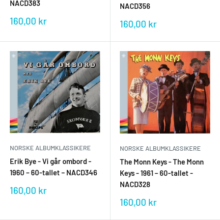
NACD383
NACD356
Salgspris
160,00 kr
Salgspris
160,00 kr
NORSKE ALBUMKLASSIKERE
NORSKE ALBUMKLASSIKERE
Erik Bye - Vi går ombord -
The Monn Keys - The Monn
1960 – 60-tallet – NACD346
Keys - 1961 – 60-tallet -
NACD328
Salgspris
160,00 kr
Salgspris
160,00 kr