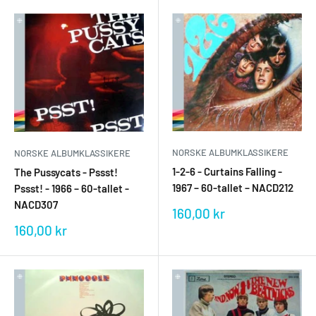
NORSKE ALBUMKLASSIKERE
NORSKE ALBUMKLASSIKERE
1-2-6 - Curtains Falling -
The Pussycats - Pssst!
1967 – 60-tallet – NACD212
Pssst! - 1966 – 60-tallet -
NACD307
Salgspris
160,00 kr
Salgspris
160,00 kr