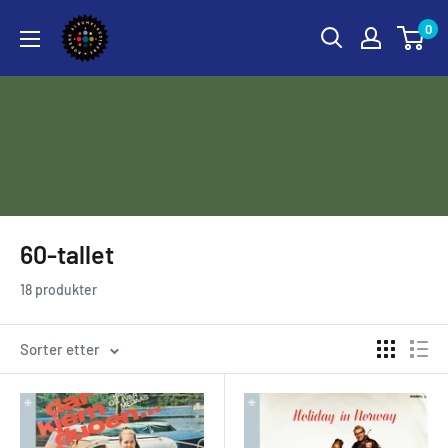
Hopp
Norske
0
til
Albumklassikere
innholdet
60-tallet
18 produkter
Sorter etter