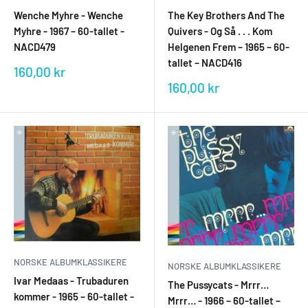
The Key Brothers And The
Wenche Myhre - Wenche
Quivers ‎- Og Så . . . Kom
Myhre - 1967 – 60-tallet -
Helgenen Frem – 1965 – 60-
NACD479
tallet – NACD416
Salgspris
160,00 kr
Salgspris
160,00 kr
NORSKE ALBUMKLASSIKERE
NORSKE ALBUMKLASSIKERE
Ivar Medaas - Trubaduren
The Pussycats - Mrrr…
kommer - 1965 – 60-tallet -
Mrrr… - 1966 – 60-tallet –