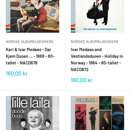
NORSKE ALBUMKLASSIKERE
NORSKE ALBUMKLASSIKERE
Ivar Medaas and
Kari & Ivar Medaas - Dar
Vestlandsduoen - Holiday in
Kjem Duoen … - 1969 - 60-
Norway - 1964 – 60-tallet -
tallet - NACD678
NACD672
Salgspris
160,00 kr
Salgspris
160,00 kr