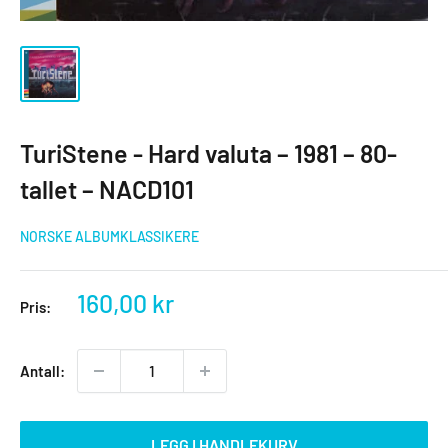
TuriStene - Hard valuta – 1981 – 80-
tallet – NACD101
NORSKE ALBUMKLASSIKERE
Salgspris
160,00 kr
Pris:
Antall:
LEGG I HANDLEKURV