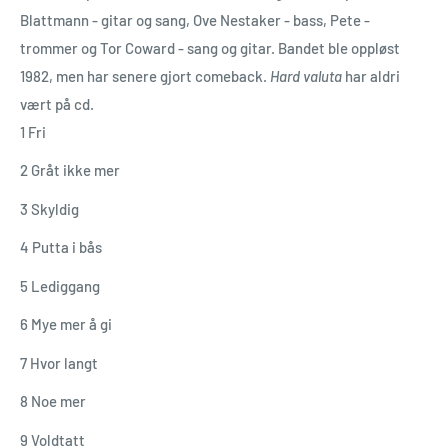
Blattmann - gitar og sang, Ove Nestaker - bass, Pete -
trommer og Tor Coward - sang og gitar. Bandet ble oppløst
1982, men har senere gjort comeback.
Hard valuta
har aldri
vært på cd.
1 Fri
2 Gråt ikke mer
3 Skyldig
4 Putta i bås
5 Lediggang
6 Mye mer å gi
7 Hvor langt
8 Noe mer
9 Voldtatt