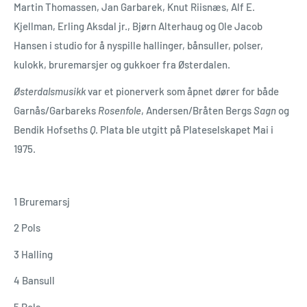
Martin Thomassen, Jan Garbarek, Knut Riisnæs, Alf E.
Kjellman, Erling Aksdal jr., Bjørn Alterhaug og Ole Jacob
Hansen i studio for å nyspille hallinger, bånsuller, polser,
kulokk, bruremarsjer og gukkoer fra Østerdalen.
Østerdalsmusikk
var et pionerverk som åpnet dører for både
Garnås/Garbareks
Rosenfole
, Andersen/Bråten Bergs
Sagn
og
Bendik Hofseths
Q
. Plata ble utgitt på Plateselskapet Mai i
1975.
1 Bruremarsj
2 Pols
3 Halling
4 Bansull
5 Pols