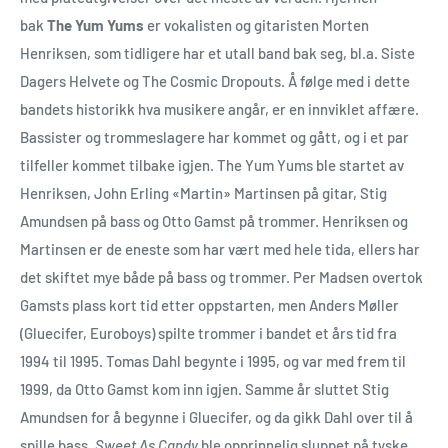
bak
The Yum Yums
er vokalisten og gitaristen Morten
Henriksen, som tidligere har et utall band bak seg, bl.a. Siste
Dagers Helvete og The Cosmic Dropouts. Å følge med i dette
bandets historikk hva musikere angår, er en innviklet affære.
Bassister og trommeslagere har kommet og gått, og i et par
tilfeller kommet tilbake igjen. The Yum Yums ble startet av
Henriksen, John Erling «Martin» Martinsen på gitar, Stig
Amundsen på bass og Otto Gamst på trommer. Henriksen og
Martinsen er de eneste som har vært med hele tida, ellers har
det skiftet mye både på bass og trommer. Per Madsen overtok
Gamsts plass kort tid etter oppstarten, men Anders Møller
(Gluecifer, Euroboys) spilte trommer i bandet et års tid fra
1994 til 1995. Tomas Dahl begynte i 1995, og var med frem til
1999, da Otto Gamst kom inn igjen. Samme år sluttet Stig
Amundsen for å begynne i Gluecifer, og da gikk Dahl over til å
spille bass.
Sweet As Candy
ble opprinnelig sluppet på tyske