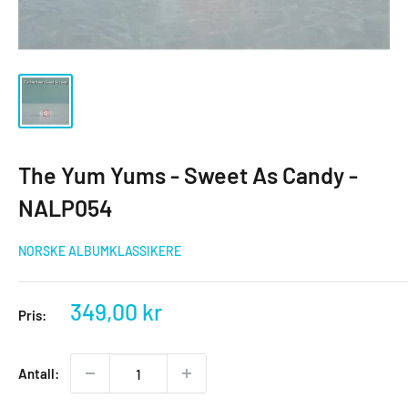
The Yum Yums - Sweet As Candy -
NALP054
NORSKE ALBUMKLASSIKERE
Salgspris
349,00 kr
Pris:
Antall: