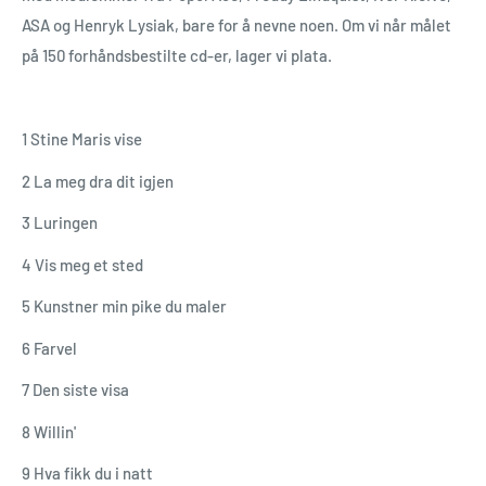
ASA og Henryk Lysiak, bare for å nevne noen. Om vi når målet
på 150 forhåndsbestilte cd-er, lager vi plata.
1 Stine Maris vise
2 La meg dra dit igjen
3 Luringen
4 Vis meg et sted
5 Kunstner min pike du maler
6 Farvel
7 Den siste visa
8 Willin'
9 Hva fikk du i natt