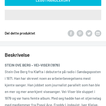
LEGG I HANDLEKURV
Del dette produktet
Beskrivelse
STEIN OVE BERG – VEI-VISER (1979)
Stein Ove Berg fra Kløfta i debuterte på radio i Søndagsposten
i 1971. Han har skrevet noen av arbeierbevegelsens mest
kjente sanger. Han jobbet som journalist parallelt som han ble
en mer og mer anerkjent visesanger. Vei-Viser ble sluppet i
1979 og var hans femte album. Med seg hadde han et stjernelag
med medlemmer fra Popol Ace, Freddy Lindquist, Iver Kleive,