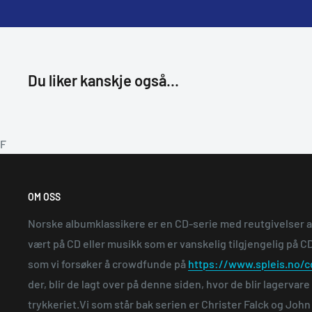
Du liker kanskje også...
F
OM OSS
Norske albumklassikere er en CD-serie med reutgivelser 
vært på CD eller musikk som er vanskelig tilgjengelig på CD.
som vi forsøker å crowdfunde på
https://www.spleis.no/c
der, blir de lagt over på denne siden, hvor de blir lagervar
trykkeriet.Vi som står bak serien er Christer Falck og Joh