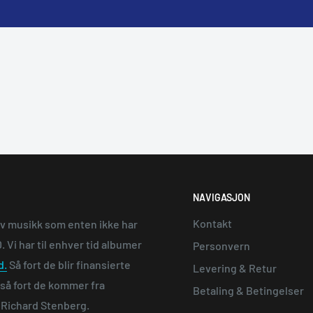
NAVIGASJON
Kontakt
av musikk som enten ikke har
 Vi har til enhver tid albumer
Personvern
d.
Så fort de blir finansierte
Levering & Retur
e så fort de kommer fra
Betaling & Betingelser
n Richard Stenberg.