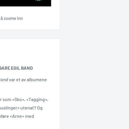
r å zoome inn
BARE EGIL BAND
 Band
var et av albumene
r som «Sko», «Tagging»,
muslinger» utenat? Og
mføre «Arne» med