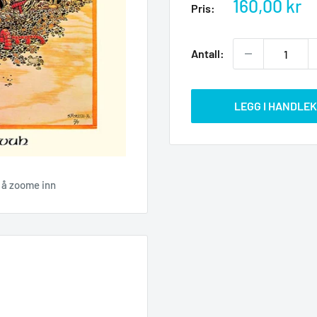
Salgspris
160,00 kr
Pris:
Antall:
LEGG I HANDLE
r å zoome inn