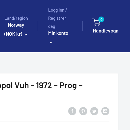
Logg inn /
Land/region
Registrer
0
Norway
deg
Handlevogn
Min konto
(NOK kr)
pol Vuh - 1972 – Prog –
E