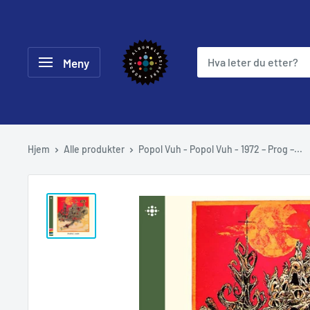
Hopp
til
Norske
innholdet
Meny
Albumklassikere
Hjem
Alle produkter
Popol Vuh - Popol Vuh - 1972 – Prog –...