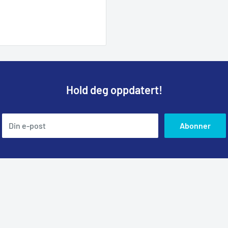
Hold deg oppdatert!
Din e-post
Abonner