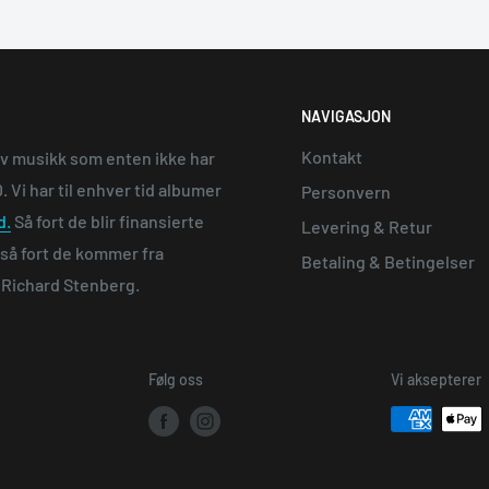
NAVIGASJON
Kontakt
av musikk som enten ikke har
 Vi har til enhver tid albumer
Personvern
d.
Så fort de blir finansierte
Levering & Retur
e så fort de kommer fra
Betaling & Betingelser
n Richard Stenberg.
Følg oss
Vi aksepterer