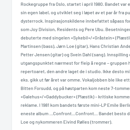
Rockegruppe fra Oslo, startet i april 1980. Bandet var 
sin egen label, og utviklet seg i løpet av et par år fra p
dysterrock. Inspirasjonskildene innbefattet såpass fo
som Joy Division, Residents og Pere Ubu. Besetning
debuterte med singelen «Sykebil»/«Gråstein» (Plæsti
Martinsen (bass), Jørn Loe (gitar), Hans Christian And
Petter Jensen (gitar) og Svein Dahl (sang). Innspilling 
utgangspunktet nærmest for fleip å regne – gruppen h
repertoaret, den andre laget de i studio. Ikke desto m
eks. gikk ut før året var omme. Vokaljobben ble like et
Bitten Forsudd, og på høstparten kom neste 7-tomme
«Galehus»/«Gaddybucker» (Plæstik) – kritiske komment
reklame. I 1981 kom bandets første mini-LP Emile Ber
eneste album …Confront…Confront… Bandet besto da 
Loe og nykommeren Eivind Rølles (trommer).