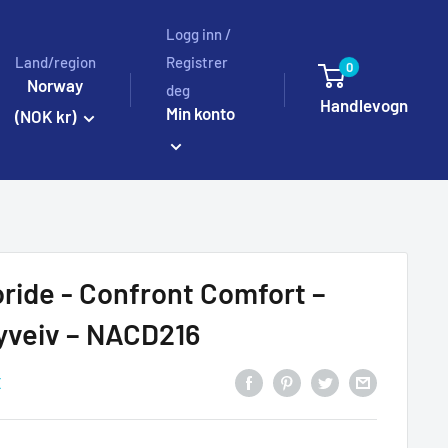
Logg inn /
Land/region
Registrer
0
Norway
deg
Handlevogn
Min konto
(NOK kr)
oride - Confront Comfort –
yveiv – NACD216
E