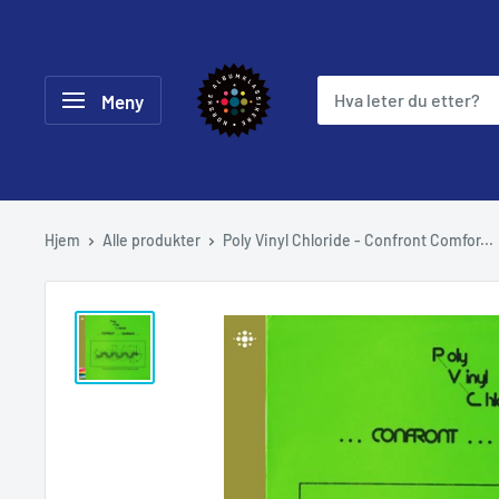
Hopp
til
Norske
innholdet
Meny
Albumklassikere
Hjem
Alle produkter
Poly Vinyl Chloride - Confront Comfor...