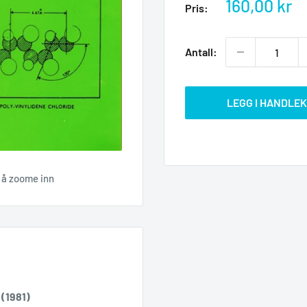
Salgspris
160,00 kr
Pris:
Antall:
LEGG I HANDLE
r å zoome inn
(1981)