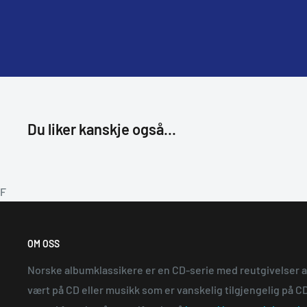
Du liker kanskje også...
F
OM OSS
Norske albumklassikere er en CD-serie med reutgivelser 
vært på CD eller musikk som er vanskelig tilgjengelig på CD.