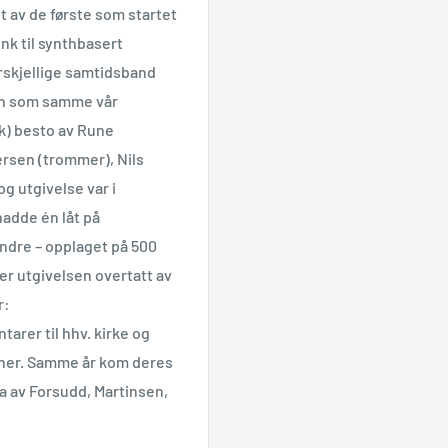
et av de første som startet
unk til synthbasert
rskjellige samtidsband
en som samme vår
k) besto av Rune
ersen (trommer), Nils
og utgivelse var i
adde én låt på
indre – opplaget på 500
ter utgivelsen overtatt av
r:
arer til hhv. kirke og
liner. Samme år kom deres
av Forsudd, Martinsen,