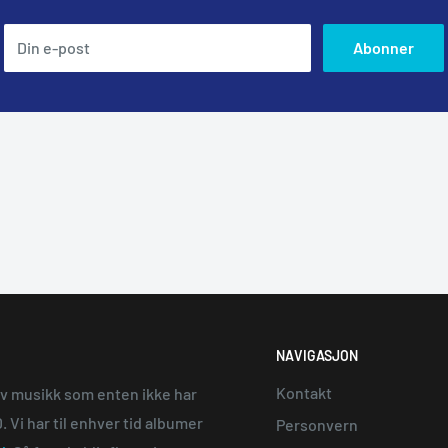
Din e-post
Abonner
NAVIGASJON
Kontakt
av musikk som enten ikke har
 Vi har til enhver tid albumer
Personvern