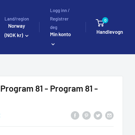
Logg inn /
Land/region
Registrer
0
Norway
deg
Handlevogn
Min konto
(NOK kr)
rogram 81 - Program 81 -
E