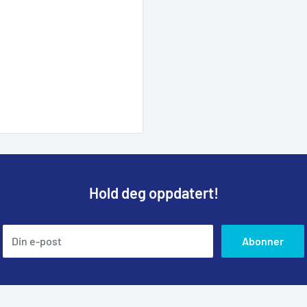
Hold deg oppdatert!
Din e-post
Abonner