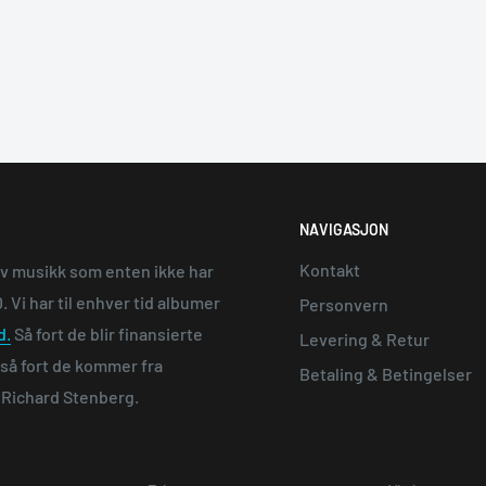
NAVIGASJON
Kontakt
av musikk som enten ikke har
 Vi har til enhver tid albumer
Personvern
d.
Så fort de blir finansierte
Levering & Retur
e så fort de kommer fra
Betaling & Betingelser
n Richard Stenberg.