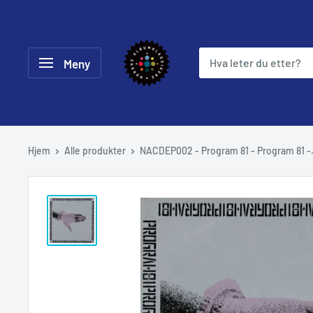
Hopp
til
Norske
innholdet
Meny
Albumklassikere
Hjem
Alle produkter
NACDEP002 - Program 81 - Program 81 -.