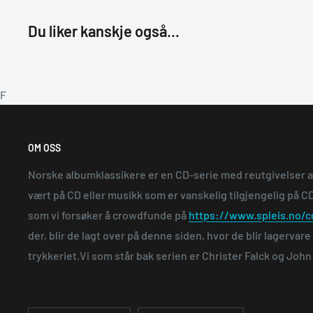
Du liker kanskje også...
F
OM OSS
Norske albumklassikere er en CD-serie med reutgivelser 
vært på CD eller musikk som er vanskelig tilgjengelig på CD.
som vi forsøker å crowdfunde på
https://www.spleis.no/c
der, blir de lagt over på denne siden, hvor de blir lagervar
trykkeriet.Vi som står bak serien er Christer Falck og Joh