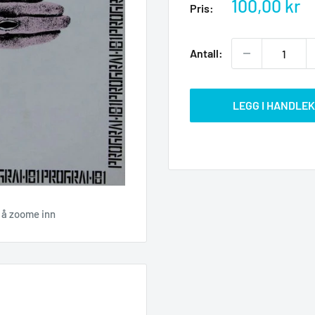
Salgspris
100,00 kr
Pris:
Antall:
LEGG I HANDLE
r å zoome inn