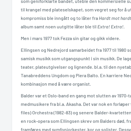
som geniforklarte bandet, uteble den kommersielle su
til krangel med plateselskapet, som vegret seg for å u
kompromiss ble inngått og to låter fra
Hardt mot hard
album samt noen uutgitte låter ble til
Extra! Extra!
.
Men i mars 1977 tok Fezza sin gitar og gikk videre.
Ellingsen og Nedrejord samarbeidet fra 1977 til 1980 
samisk musikk som utgangspunkt i sin musikk. De laget
teater, plateutgivelser og lignende. bl.a. til den nyet
Tanabreddens Ungdom og Piera Balto. En karriere Nedr
kombinasjon med å være organist.
Balder var et Oslo-band en gang mot slutten av 1970-tal
medmusikere fra bl.a. Akasha. Det var nok en forløper t
files) Orchestra (1982-83) og senere Balder-kvartetten
en rock-opera som Ellingsen skrev om Balders død, fra 
framføres med symfoniorkester, kor og solister. Dessv