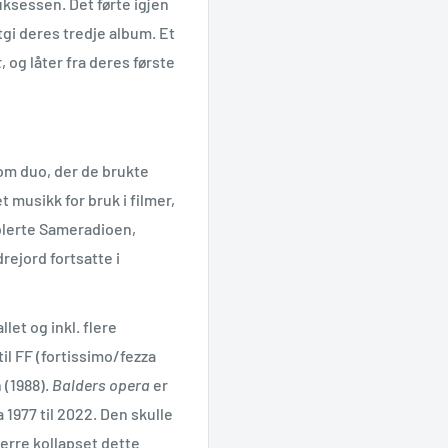
ksessen. Det førte igjen
tgi deres tredje album. Et
t
, og låter fra deres første
som duo, der de brukte
 musikk for bruk i filmer,
ablerte Sameradioen,
ejord fortsatte i
let og inkl. flere
il FF (fortissimo/fezza
 (1988).
Balders opera
er
1977 til 2022. Den skulle
erre kollapset dette