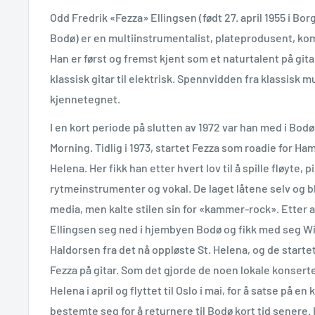
Odd Fredrik «Fezza» Ellingsen (født 27. april 1955 i Bo
Bodø) er en multiinstrumentalist, plateprodusent, kom
Han er først og fremst kjent som et naturtalent på gitar
klassisk gitar til elektrisk. Spennvidden fra klassisk m
kjennetegnet.
I en kort periode på slutten av 1972 var han med i Bod
Morning. Tidlig i 1973, startet Fezza som roadie for H
Helena. Her fikk han etter hvert lov til å spille fløyte, p
rytmeinstrumenter og vokal. De laget låtene selv og b
media, men kalte stilen sin for «kammer-rock». Etter a
Ellingsen seg ned i hjembyen Bodø og fikk med seg Wi
Haldorsen fra det nå oppløste St. Helena, og de start
Fezza på gitar. Som det gjorde de noen lokale konserter 
Helena i april og flyttet til Oslo i mai, for å satse på en
bestemte seg for å returnere til Bodø kort tid senere. I