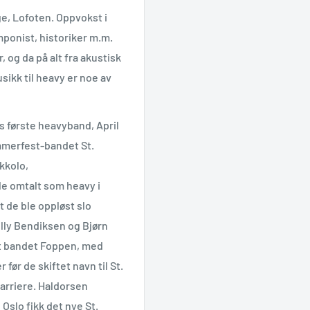
rge, Lofoten. Oppvokst i
ponist, historiker m.m.
, og da på alt fra akustisk
usikk til heavy er noe av
øs første heavyband, April
ammerfest-bandet St.
ikkolo,
le omtalt som heavy i
t de ble oppløst slo
lly Bendiksen og Bjørn
et bandet Foppen, med
før de skiftet navn til St.
 karriere. Haldorsen
 Oslo fikk det nye St.