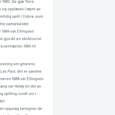
 1982. De gjør flere
o og oppløses i løpet av
tidig spilt i Cobra, som
ette samarbeidet
r 1984 var Ellingsen
e gjorde en skoleturné
ra senhøsten 1984 til
lesning om gitarens
 Les Paul
, det er samme
mmeren 1988 var Ellingsen
ang var Heløy en del av
g spilling rundt om i
det
nnet oppslag betegner de