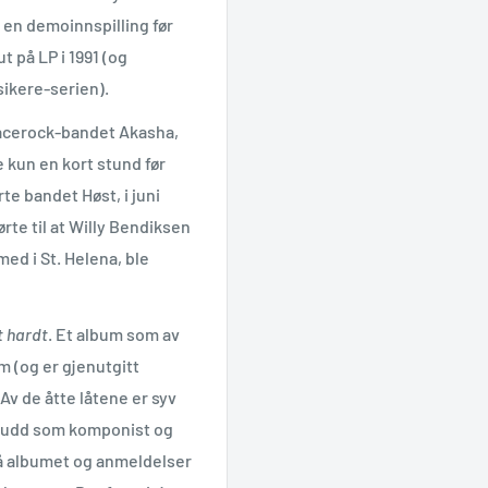
t en demoinnspilling før
t på LP i 1991 (og
sikere-serien).
spacerock-bandet Akasha,
e kun en kort stund før
te bandet Høst, i juni
ørte til at Willy Bendiksen
ed i St. Helena, ble
 hardt
. Et album som av
 (og er gjenutgitt
Av de åtte låtene er syv
brudd som komponist og
 på albumet og anmeldelser