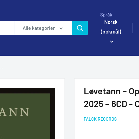
Språk
Norsk
Alle kategorier
(bokmål)
..
Løvetann – O
2025 – 6CD -
FALCK RECORDS