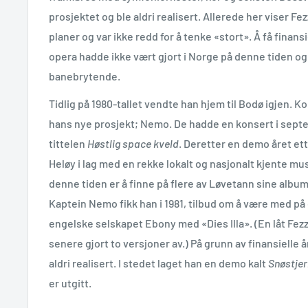
prosjektet og ble aldri realisert. Allerede her viser Fe
planer og var ikke redd for å tenke «stort». Å få finans
opera hadde ikke vært gjort i Norge på denne tiden og 
banebrytende.
Tidlig på 1980-tallet vendte han hjem til Bodø igjen. Ko
hans nye prosjekt; Nemo. De hadde en konsert i sept
tittelen
Høstlig space kveld
. Deretter en demo året ett
Heløy i lag med en rekke lokalt og nasjonalt kjente mu
denne tiden er å finne på flere av Løvetann sine albu
Kaptein Nemo fikk han i 1981, tilbud om å være med på 
engelske selskapet Ebony med «Dies Illa». (En låt Fez
senere gjort to versjoner av.) På grunn av finansielle 
aldri realisert. I stedet laget han en demo kalt
Snøstje
er utgitt.