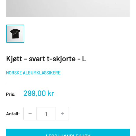
Kjøtt – svart t-skjorte - L
NORSKE ALBUMKLASSIKERE
Salgspris
299,00 kr
Pris:
Antall:
LEGG I HANDLEKURV