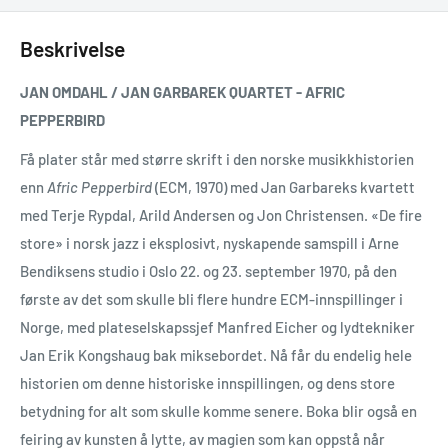
Beskrivelse
JAN OMDAHL / J
AN GARBAREK QUARTET - AFRIC
PEPPERBIRD
Få plater står med større skrift i den norske musikkhistorien
enn
Afric Pepperbird
(ECM, 1970) med Jan Garbareks kvartett
med Terje Rypdal, Arild Andersen og Jon Christensen. «De fire
store» i norsk jazz i eksplosivt, nyskapende samspill i Arne
Bendiksens studio i Oslo 22. og 23. september 1970, på den
første av det som skulle bli flere hundre ECM-innspillinger i
Norge, med plateselskapssjef Manfred Eicher og lydtekniker
Jan Erik Kongshaug bak miksebordet. Nå får du endelig hele
historien om denne historiske innspillingen, og dens store
betydning for alt som skulle komme senere. Boka blir også en
feiring av kunsten å lytte, av magien som kan oppstå når