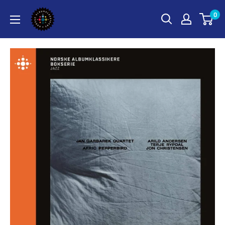
Hopp
Norske
0
til
Albumklassikere
innholdet