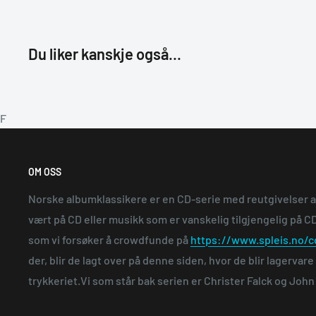
Du liker kanskje også...
F
OM OSS
Norske albumklassikere er en CD-serie med reutgivelser 
vært på CD eller musikk som er vanskelig tilgjengelig på CD.
som vi forsøker å crowdfunde på
https://www.spleis.no/c
der, blir de lagt over på denne siden, hvor de blir lagervar
trykkeriet.Vi som står bak serien er Christer Falck og Joh