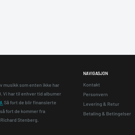
NAVIGASJON
Kontakt
av musikk som enten ikke har
 Vi har til enhver tid albumer
Personvern
d.
Så fort de blir finansierte
Levering & Retur
e så fort de kommer fra
Betaling & Betingelser
n Richard Stenberg.