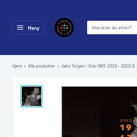
Hopp
til
Norske
innholdet
Meny
Albumklassikere
Hjem
Alle produkter
Jahn Teigen – Solo 1967-2020 - 20CD B..