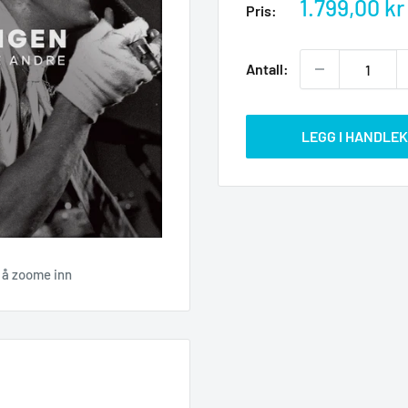
Salgspris
1.799,00 kr
Pris:
Antall:
LEGG I HANDLE
r å zoome inn