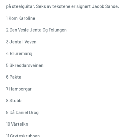
på steelguitar. Seks av tekstene er signert Jacob Sande.
1 Kom Karoline
2 Den Vesle Jenta Og Folungen
3 Jenta I Veven
4 Bruremarsj
5 Skreddarsveinen
6 Pakta
7 Hamborgar
8 Stubb
9 Då Daniel Drog
10 Vårteikn
11 Gryteskrubben