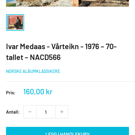
Ivar Medaas - Vårteikn - 1976 – 70-
tallet – NACD566
NORSKE ALBUMKLASSIKERE
Salgspris
160,00 kr
Pris:
Antall:
LEGG I HANDLEKURV