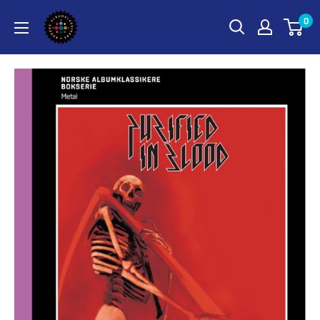
Hopp
Norske
0
til
Albumklassikere
innholdet