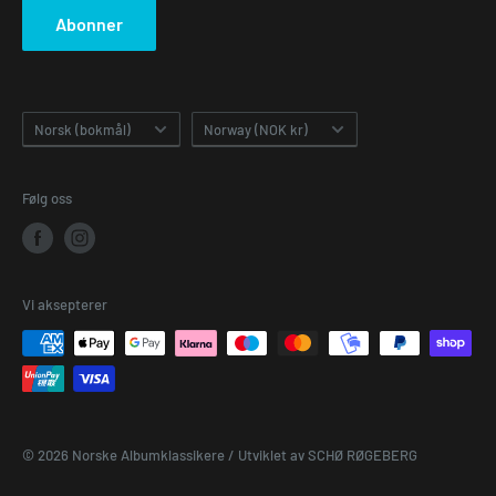
Abonner
Språk
Land/region
Norsk (bokmål)
Norway (NOK kr)
Følg oss
Vi aksepterer
© 2026 Norske Albumklassikere /
Utviklet av SCHØ RØGEBERG