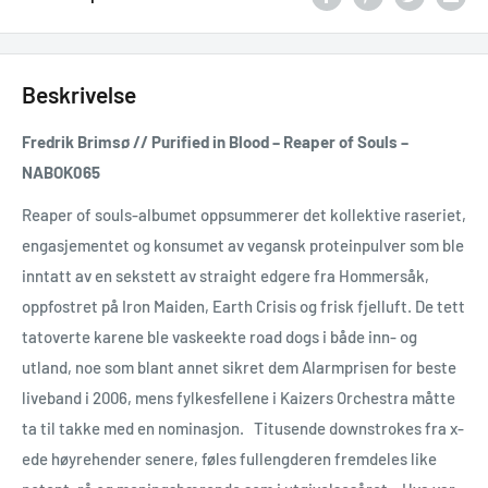
Beskrivelse
Fredrik Brimsø // Purified in Blood – Reaper of Souls –
NABOK065
Reaper of souls-albumet oppsummerer det kollektive raseriet,
engasjementet og konsumet av vegansk proteinpulver som ble
inntatt av en sekstett av straight edgere fra Hommersåk,
oppfostret på Iron Maiden, Earth Crisis og frisk fjelluft. De tett
tatoverte karene ble vaskeekte road dogs i både inn- og
utland, noe som blant annet sikret dem Alarmprisen for beste
liveband i 2006, mens fylkesfellene i Kaizers Orchestra måtte
ta til takke med en nominasjon. Titusende downstrokes fra x-
ede høyrehender senere, føles fullengderen fremdeles like