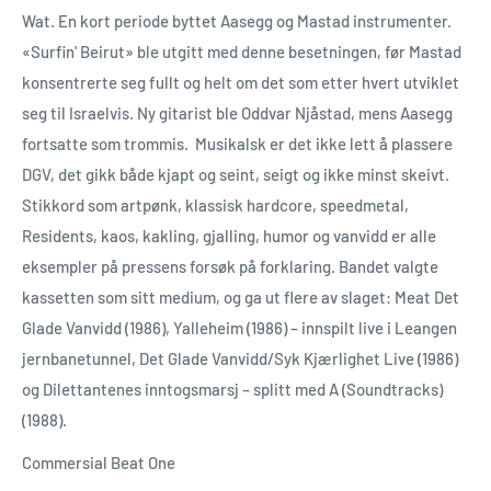
Wat. En kort periode byttet Aasegg og Mastad instrumenter.
«Surfin' Beirut» ble utgitt med denne besetningen, før Mastad
konsentrerte seg fullt og helt om det som etter hvert utviklet
seg til Israelvis. Ny gitarist ble Oddvar Njåstad, mens Aasegg
fortsatte som trommis. Musikalsk er det ikke lett å plassere
DGV, det gikk både kjapt og seint, seigt og ikke minst skeivt.
Stikkord som artpønk, klassisk hardcore, speedmetal,
Residents, kaos, kakling, gjalling, humor og vanvidd er alle
eksempler på pressens forsøk på forklaring. Bandet valgte
kassetten som sitt medium, og ga ut flere av slaget: Meat Det
Glade Vanvidd (1986), Yalleheim (1986) – innspilt live i Leangen
jernbanetunnel, Det Glade Vanvidd/Syk Kjærlighet Live (1986)
og Dilettantenes inntogsmarsj – splitt med A (Soundtracks)
(1988).
Commersial Beat One