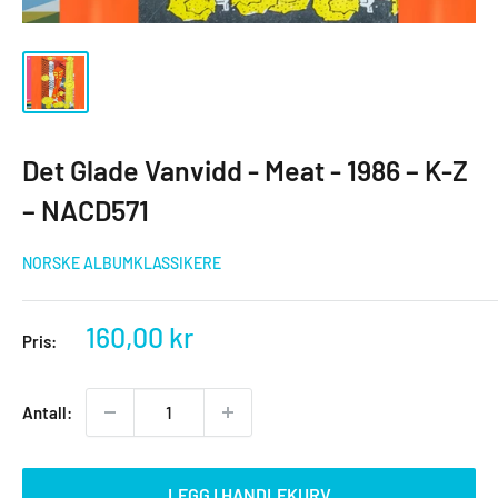
Det Glade Vanvidd - Meat - 1986 – K-Z
– NACD571
NORSKE ALBUMKLASSIKERE
Salgspris
160,00 kr
Pris:
Antall:
LEGG I HANDLEKURV