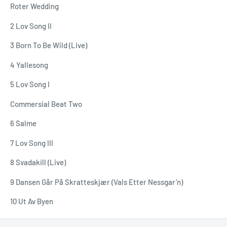
Roter Wedding
2 Lov Song II
3 Born To Be Wild (Live)
4 Yallesong
5 Lov Song I
Commersial Beat Two
6 Salme
7 Lov Song III
8 Svadakill (Live)
9 Dansen Går På Skratteskjær (Vals Etter Nessgar’n)
10 Ut Av Byen