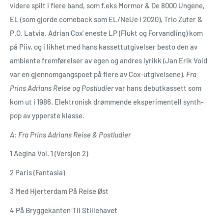
videre spilt i flere band, som f.eks Mormor & De 8000 Ungene,
EL (som gjorde comeback som EL/NeUe i 2020), Trio Zuter &
P.O. Latvia. Adrian Cox’ eneste LP (Flukt og Forvandling) kom
på Piiv, og i likhet med hans kassettutgivelser besto den av
ambiente fremførelser av egen og andres lyrikk (Jan Erik Vold
var en gjennomgangspoet på flere av Cox-utgivelsene).
Fra
Prins Adrians Reise
og Postludier
var hans debutkassett som
kom ut i 1986. Elektronisk drømmende eksperimentell synth-
pop av ypperste klasse.
A: Fra Prins Adrians Reise & Postludier
1 Aegina Vol. 1 (Versjon 2)
2 Paris (Fantasia)
3 Med Hjerterdam På Reise Øst
4 På Bryggekanten Til Stillehavet