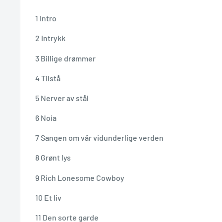
1 Intro
2 Intrykk
3 Billige drømmer
4 Tilstå
5 Nerver av stål
6 Noia
7 Sangen om vår vidunderlige verden
8 Grønt lys
9 Rich Lonesome Cowboy
10 Et liv
11 Den sorte garde