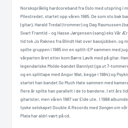
Norskspråklig hardcoreband fra Oslo med utspring i mil
Pilestredet, startet opp våren 1985. De som sto bak b
(gitar), Harald Tredal (trommer) og Dag Rasmussen (bass
Svart Framtid – og Hasse Jørgensen (sang) eks Vår Ære
tid tok Jo Raknes fra Blindt Hat over bassjobben, og
spilte gruppen i 1985 inn en splitt-EP sammen med ju
vårparten året etter kom Børre Løvik med på gitar. Han
legendariske Molde-bandet Bannlyst (ga ut 7-tommere
og en splittape med Angor Wat, begge i 1984) og Psykis
startet han bandet So Much Hate sammen med kamerate
flere år spilte han parallelt i de to bandene. I ett års 
gitarister, men våren 1987 var Eide ute. I 1988 album
tyske selskapet Double A Records med
Sangen om vår 
Plata har aldri vært på cd.