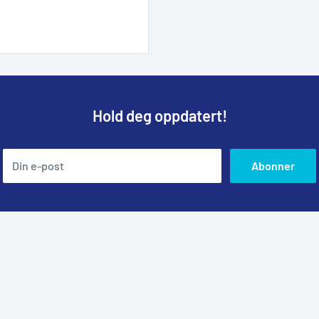
Hold deg oppdatert!
Din e-post
Abonner