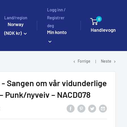
Logg inn /
Land/region
Registrer
0
Norway
deg
Handlevogn
Min konto
(NOK kr)
Forrige
Neste
 - Sangen om vår vidunderlige
 – Punk/nyveiv – NACD078
E