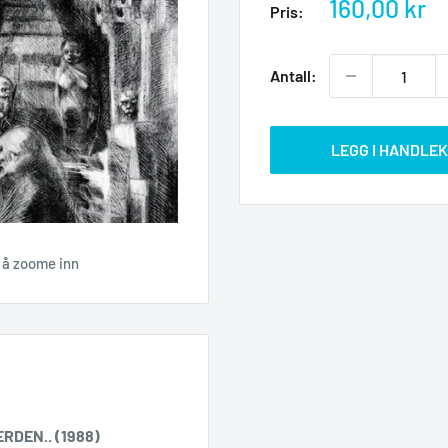
Salgspris
160,00 kr
Pris:
Antall:
LEGG I HANDLE
r å zoome inn
RDEN.. (1988)