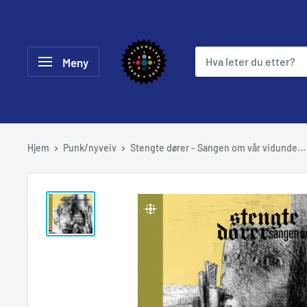
Hopp
til
Norske
innholdet
Meny
Albumklassikere
Hjem
Punk/nyveiv
Stengte dører - Sangen om vår vidunde...