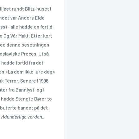
jøet rundt Blitz-huset i
andet var Anders Eide
) - alle hadde en fortid i
 Og Vår Makt. Etter kort
 med denne besetningen
goslaviske Proces. Utpå
 hadde fortid fra det
n «La dem ikke lure deg»
k Terror. Senere i 1986
r fra Bannlyst, og i
tid hadde Stengte Dører to
debuterte bandet på det
vidunderlige verden
..