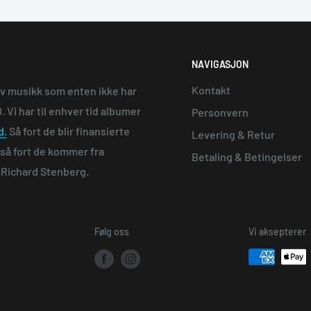
NAVIGASJON
Kontakt
av musikk som enten ikke har
 Vi har til enhver tid albumer
Personvern
d.
Så fort de blir finansierte
Levering & Retur
e så fort de kommer fra
Betaling & Betingelser
n Richard Stenberg.
Følg oss
Vi aksepterer